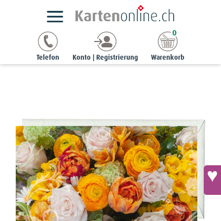
Kartensortimente
NaturCards
Frühlings-Grusskarten
0
chic | 9 x 17 cm
Grusskarte schmal - Bunter Frühlingsstrauss
Telefon
Konto | Registrierung
Warenkorb