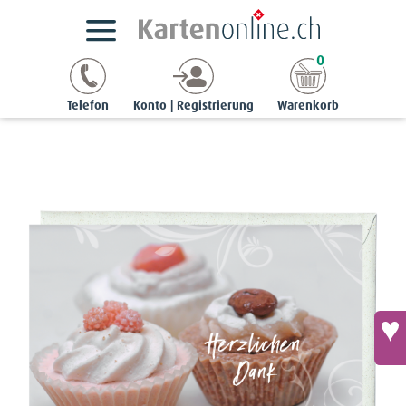
Kartensortimente
NaturCards
Ereigniskarten
0
Noble-Karte - Herzlichen Dank
Telefon
Konto | Registrierung
Warenkorb