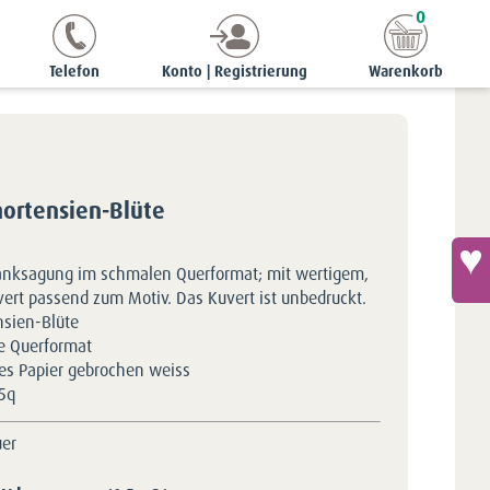
0
agungen
A6/5 quer
Danksagung - Tellerhortensien-Blüte
Telefon
Konto | Registrierung
Warenkorb
hortensien-Blüte
Danksagung im schmalen Querformat; mit wertigem,
ert passend zum Motiv. Das Kuvert ist unbedruckt.
nsien-Blüte
e Querformat
tes Papier gebrochen weiss
5q
uer