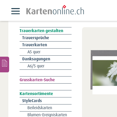
Trauerkarten gestalten
Navigation
Trauersprüche
überspringen
Trauerkarten
A5 quer
Danksagungen
A6/5 quer
Navigation
Grusskarten-Suche
überspringen
Kartensortimente
Navigation
StyleCards
überspringen
Beileidskarten
Blumen-Ereigniskarten