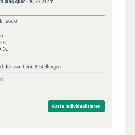
IN lang quer
- 10,5 x 21 cm
nkl. MwSt
Ex.
Ex.
 Ex.
h für assortierte Bestellungen
ge