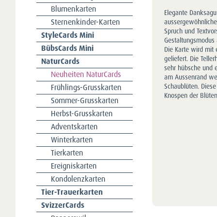
Blumenkarten
Elegante Danksagun
Sternenkinder-Karten
aussergewöhnliches,
Spruch und Textvo
StyleCards Mini
Gestaltungsmodus 
BübsCards Mini
Die Karte wird mit
geliefert. Die Tell
NaturCards
sehr hübsche und e
Neuheiten NaturCards
am Aussenrand weis
Frühlings-Grusskarten
Schaublüten. Diese
Knospen der Blüten
Sommer-Grusskarten
Herbst-Grusskarten
Adventskarten
Winterkarten
Tierkarten
Ereigniskarten
Kondolenzkarten
Tier-Trauerkarten
SvizzerCards