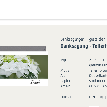
Trauerkarten gestalten
Danks
Danksagungen
gestaltbar
Danksagung - Teller
Typ
2-teilige 
grauem Kuv
Motiv
Tellerhorte
Art
Doppelkart
Papier
strukturier
Art-Nr.
CL-5015-A6
Format
DIN lang q