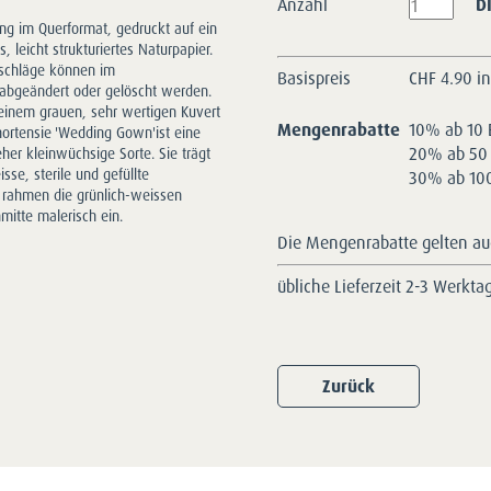
Anzahl
D
g im Querformat, gedruckt auf ein
 leicht strukturiertes Naturpapier.
rschläge können im
Basispreis
CHF
4.90 i
abgeändert oder gelöscht werden.
 einem grauen, sehr wertigen Kuvert
Mengenrabatte
10% ab 10 
erhortensie 'Wedding Gown'ist eine
20% ab 50 
her kleinwüchsige Sorte. Sie trägt
se, sterile und gefüllte
30% ab 100
 rahmen die grünlich-weissen
mitte malerisch ein.
Die Mengenrabatte gelten auc
übliche Lieferzeit 2-3 Werkta
Zurück