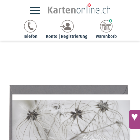
Trauerkarten gestalten
Danksagungen
A6/5 quer
0
Danksagung - Gemeine Waldrebe
Telefon
Konto | Registrierung
Warenkorb