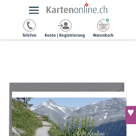
Trauerkarten gestalten
Danksagungen
A6/5 quer
0
Danksagung - Alpengarten
Telefon
Konto | Registrierung
Warenkorb