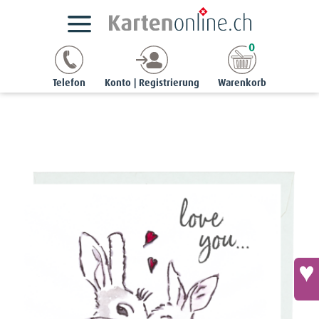
Kartensortimente
BübsCards Mini
0
Minikärtchen - love you
Telefon
Konto | Registrierung
Warenkorb